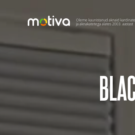
Oleme kaunistanud aknaid kardinat
ja aknakatetega alates 2003. aastast
BLAC