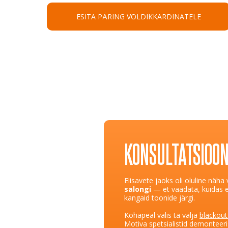
ESITA PÄRING VOLDIKKARDINATELE
KONSULTATSIOON
Elisavete jaoks oli oluline näha
salongi
— et vaadata, kuidas e
kangaid toonide järgi.
Kohapeal valis ta välja
blackout
Motiva spetsialistid demonteer