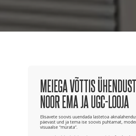
MEIEGA VÕTTIS ÜHENDUST
NOOR EMA JA UGC-LOOJA
Elisavete soovis uuendada lastetoa aknalahendust
päevast und ja tema ise soovis puhtamat, moderns
visuaalse “mürata”.