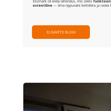
Eesmärk oli leida lahendus, mis oleks
funktsiona
esteetiline
— ilma rippuvate kettideta ja raske 
ELISAVETE BLOGI