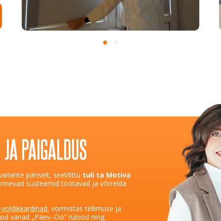
 JA PAIGALDUS
 variante päriselt, seetõttu
tuli ta Motiva
rinevad süsteemid töötavad ja võrrelda
-voldikkardinad
, vormistas tellimuse ja
isid vanad „Päev–Öö“ rulood ning