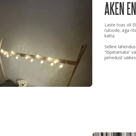
AKEN E
Laste toas oli E
ruloode, aga rõd
katta.
Selline lahendus
“lõpetamata” väl
pimedust väikes