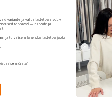
vaid variante ja valida lastetoale sobiv
hendused töötavad — ruloode ja
lt.
m ja turvalisem lahendus lastetoa jaoks.
:
visuaalse mürata”