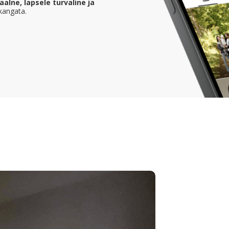
alne, lapsele turvaline ja
kangata.