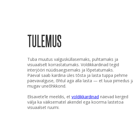
TULEMUS
Tuba muutus valgusküllasemaks, puhtamaks ja
visuaalselt korrastatumaks. Voldikkardinad tegid
interjööri nüüdisaegsemaks ja lõpetatumaks.
Päeval saab kardina üles tõsta ja lasta tuppa pehme
päevavalguse, õhtul aga alla lasta — et luua pimedus j
mugav uneõhkkond.
Elisavete’le meeldis, et
voldikkardinad
näevad kerged
välja ka väiksematel akendel ega koorma lastetoa
visuaalset ruumi.