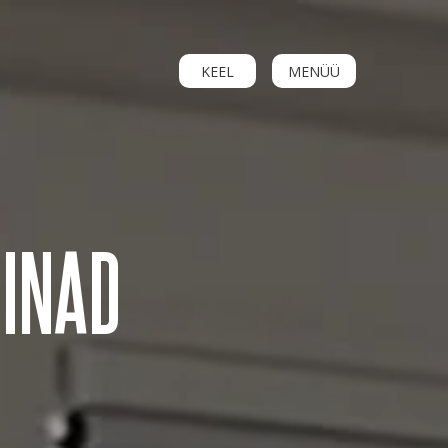
KEEL
MENÜÜ
DINAD