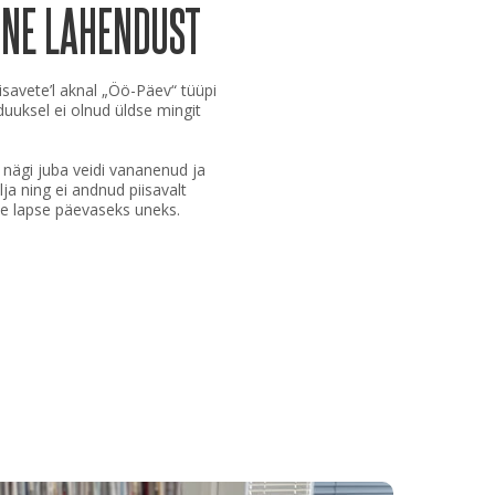
NNE LAHENDUST
lisavete’l aknal „Öö-Päev“ tüüpi
uuksel ei olnud üldse mingit
 nägi juba veidi vananenud ja
ja ning ei andnud piisavalt
e lapse päevaseks uneks.