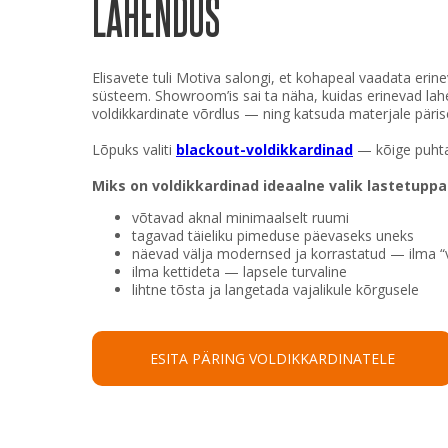
LAHENDUS
Elisavete tuli Motiva salongi, et kohapeal vaadata erine
süsteem. Showroom’is sai ta näha, kuidas erinevad la
voldikkardinate võrdlus — ning katsuda materjale pärise
Lõpuks valiti
blackout-voldikkardinad
— kõige puhta
Miks on voldikkardinad ideaalne valik lastetuppa
võtavad aknal minimaalselt ruumi
tagavad täieliku pimeduse päevaseks uneks
näevad välja modernsed ja korrastatud — ilma “
ilma kettideta — lapsele turvaline
lihtne tõsta ja langetada vajalikule kõrgusele
ESITA PÄRING VOLDIKKARDINATELE