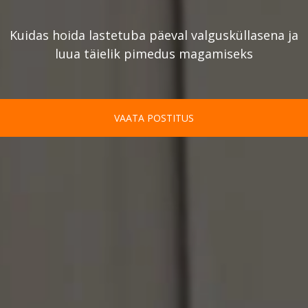
Kuidas hoida lastetuba päeval valgusküllasena ja
luua täielik pimedus magamiseks
VAATA POSTITUS