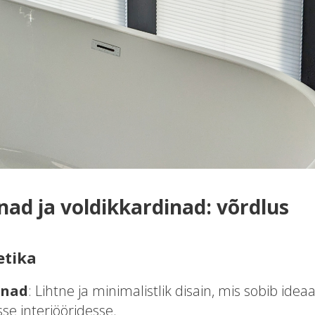
ad ja voldikkardinad: võrdlus
etika
inad
: Lihtne ja minimalistlik disain, mis sobib ideaa
se interjööridesse.