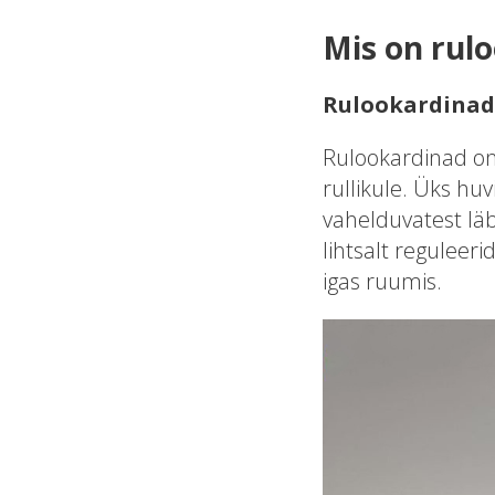
Mis on rul
Rulookardinad
Rulookardinad on 
rullikule. Üks h
vahelduvatest läb
lihtsalt reguleeri
igas ruumis.