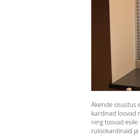
Akende sisustus ei
kardinad loovad 
ning toovad esile
rulookardinaid ja 