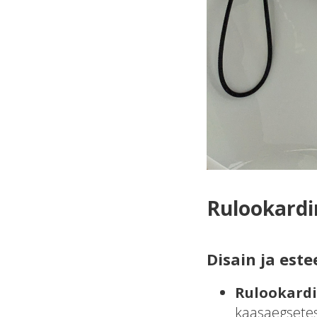
Rulookardin
Disain ja este
Rulookard
kaasaegsetes