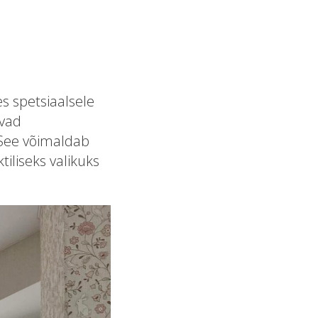
es spetsiaalsele
evad
 See võimaldab
tiliseks valikuks