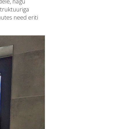
dele, nagu
truktuuriga
uutes need eriti