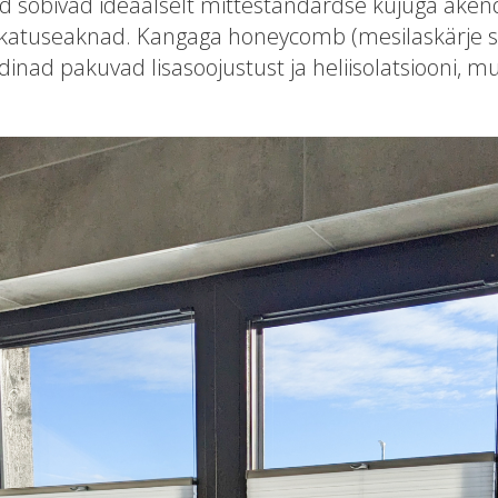
 sobivad ideaalselt mittestandardse kujuga aken
katuseaknad. Kangaga honeycomb (mesilaskärje s
dinad pakuvad lisasoojustust ja heliisolatsiooni, m