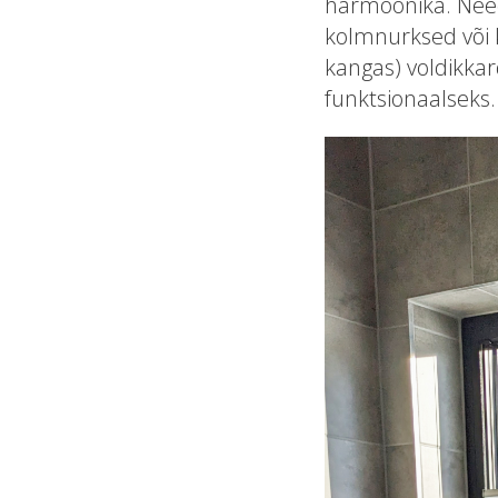
harmoonika. Need
kolmnurksed või 
kangas) voldikkar
funktsionaalseks.