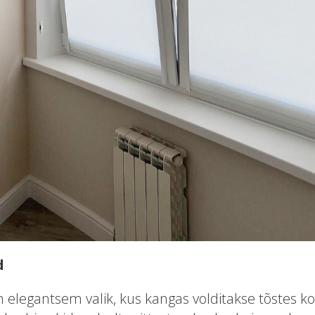
d
 elegantsem valik, kus kangas volditakse tõstes k