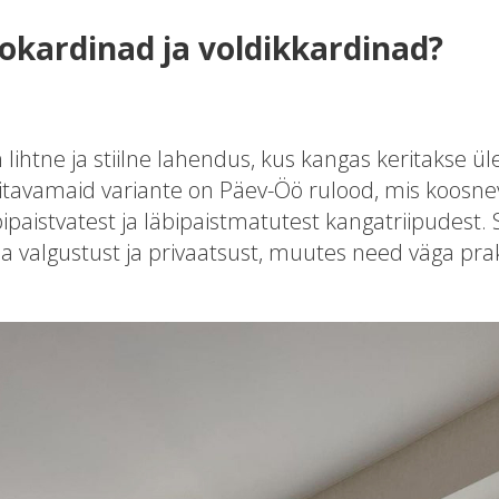
ookardinad ja voldikkardinad?
lihtne ja stiilne lahendus, kus kangas keritakse ül
uvitavamaid variante on Päev-Öö rulood, mis koosn
ipaistvatest ja läbipaistmatutest kangatriipudest.
da valgustust ja privaatsust, muutes need väga prak