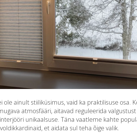
 ole ainult stiiliküsimus, vaid ka praktilisuse osa. K
mugava atmosfääri, aitavad reguleerida valgustust
 interjööri unikaalsuse. Täna vaatleme kahte popula
voldikkardinaid, et aidata sul teha õige valik.