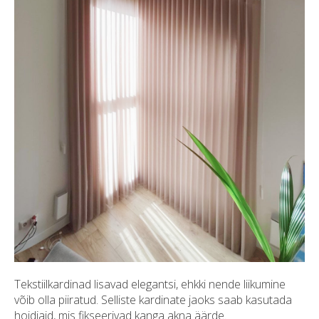
Tekstiilkardinad lisavad elegantsi, ehkki nende liikumine
võib olla piiratud. Selliste kardinate jaoks saab kasutada
hoidjaid, mis fikseerivad kanga akna äärde.