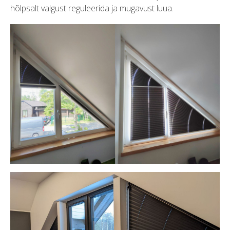
hõlpsalt valgust reguleerida ja mugavust luua.