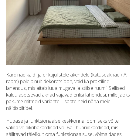
Kardinad kald- ja erikujulistele akendele (katuseaknad / A-
raam) pole ainult dekoratsioon, vaid ka praktiline
lahendus, mis aitab luua mugava ja stiilse ruumi. Sellised
kaldu asetsevad aknad vajavad erilisi lahendusi, mille jaoks
pakume mitmeid variante – saate neid näha meie
näidispiltidel.
Hubase ja funktsionaalse keskkonna loomiseks võite
valida voldikribakardinad või Bali-hübriidkardinad, mis
säilitavad täielikult oma funktsionaalsuse, võimaldades