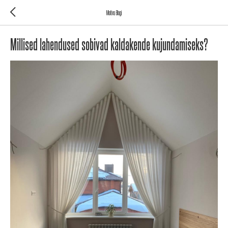
Motiva Blogi
Millised lahendused sobivad kaldakende kujundamiseks?