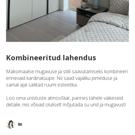
Kombineeritud lahendus
Maksimaalse mugavuse ja stiili saavutamiseks kombineeri
erinevaid kardinatüüpe. Nii saad vajaliku pimeduse ja
samal ajal säilitad ruumi esteetika.
Loo oma unistuste atmosfäär, pannes tähele väikeseid
detaile, mis võivad oluliselt mõjutada su und ja mugavust!
Diana