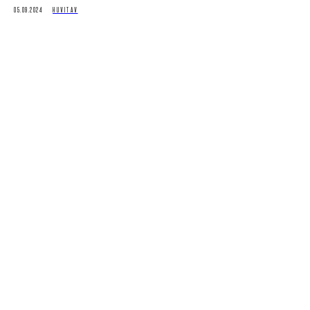
05.09.2024
HUVITAV