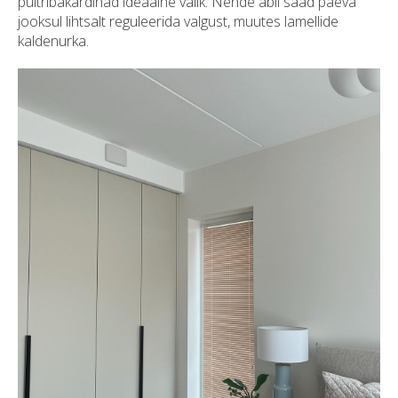
puitribakardinad ideaalne valik. Nende abil saad päeva
jooksul lihtsalt reguleerida valgust, muutes lamellide
kaldenurka.