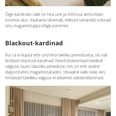
Õige kardinate valik on hea une ja mõnusa atmosfääri
loomise alus. Vaatame lähemalt, millised variandid sobivad
sinu magamistuppa kõige paremini.
Blackout-kardinad
Kui sa ei kujuta ette und ilma täieliku pimeduseta, siis vali
kindlasti blackout-kardinad. Need blokeerivad täielikult
valguse, luues täiusliku pimeduse, mis on eriti oluline
idapoolsetes magamistubades. Ideaalne valik neile, kes
hindavad täielikku valguse eraldamist väliskeskkonnast.