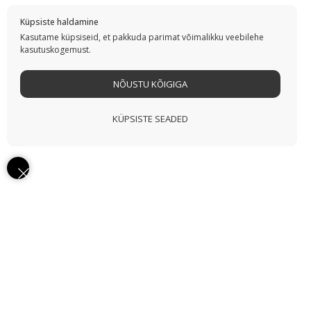
Küpsiste haldamine
Kasutame küpsiseid, et pakkuda parimat võimalikku veebilehe
kasutuskogemust.
NÕUSTU KÕIGIGA
KÜPSISTE SEADED
MEIE VALIK
Motiva — täielik aknakatete
lahendus ühes kohas