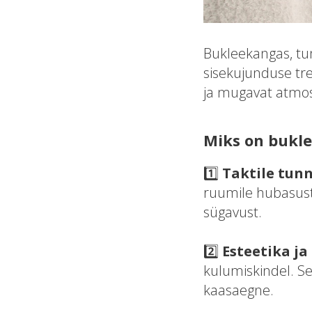
Bukleekangas, tun
sisekujunduse tre
ja mugavat atmos
Miks on bukle
1️⃣
Taktile tun
ruumile hubasust
sügavust.
2️⃣
Esteetika ja
kulumiskindel. See
kaasaegne.