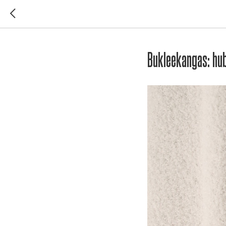
Bukleekangas: huba