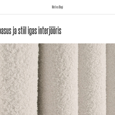
Motiva Blogi
sus ja stiil igas interjööris