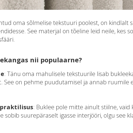
tud oma sõlmelise tekstuuri poolest, on kindlalt 
ndidesse. See materjal on tõeline leid neile, kes s
fääri.
ekangas nii populaarne?
ne
: Tänu oma mahulisele tekstuurile lisab bukleek
. See on pehme puudutamisel ja annab ruumile eril
 praktilisus
: Buklee pole mitte ainult stiilne, vaid
 sobib suurepäraselt igasse interjööri, olgu see kla