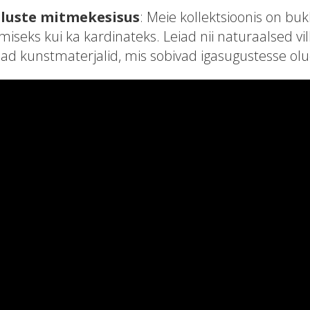
luste mitmekesisus
: Meie kollektsioonis on buk
iseks kui ka kardinateks. Leiad nii naturaalsed vi
mad kunstmaterjalid, mis sobivad igasugustesse ol