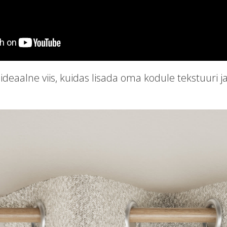
deaalne viis, kuidas lisada oma kodule tekstuuri 