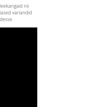
leekangaid nii
llased variandid
udesse.