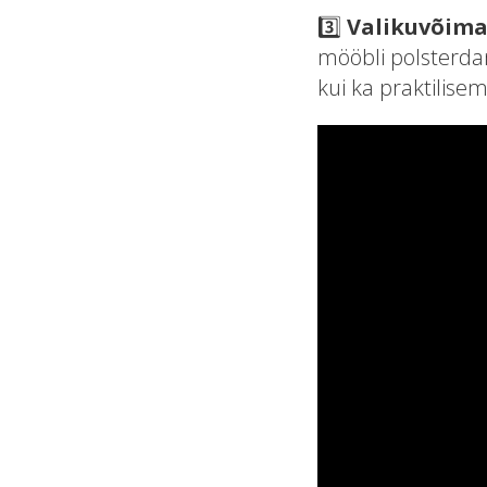
3️⃣
Valikuvõima
mööbli polsterdam
kui ka praktilise