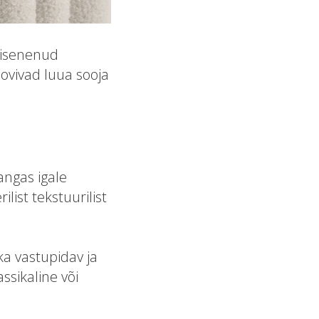
sisenenud
oovivad luua sooja
angas igale
ist tekstuurilist
 ka vastupidav ja
ssikaline või