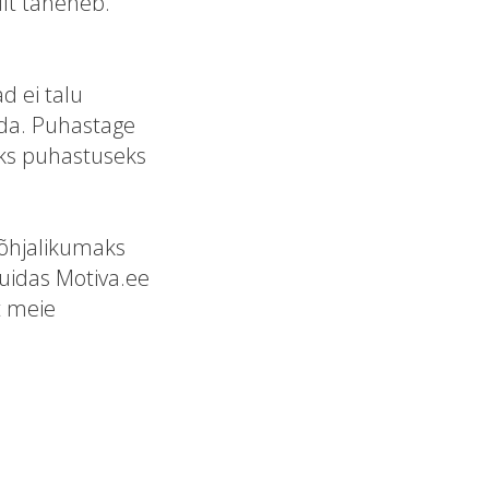
ult taheneb.
d ei talu
ada. Puhastage
maks puhastuseks
Põhjalikumaks
kuidas Motiva.ee
t meie