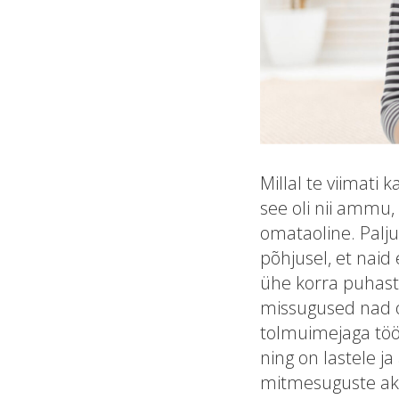
Millal te viimati
see oli nii ammu, 
omataoline. Palju
põhjusel, et naid 
ühe korra puhast
missugused nad on
tolmuimejaga töö
ning on lastele j
mitmesuguste akn