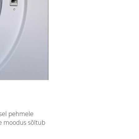
usel pehmele
e moodus sõltub