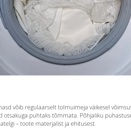
nasd võib regulaarselt tolmuimeja väikesel võims
d otsakuga puhtaks tõmmata. Põhjaliku puhastus
telgi – toote materjalist ja ehitusest.