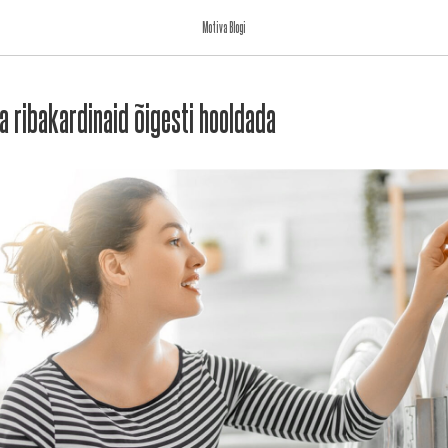
Motiva Blogi
a ribakardinaid õigesti hooldada