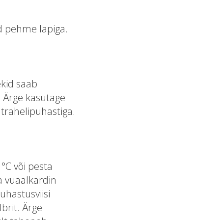
d pehme lapiga.
kid saab
. Ärge kasutage
trahelipuhastiga.
°C või pesta
 vuaalkardin
uhastusviisi
brit. Ärge