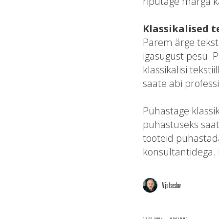
riputage märga ka
Klassikalised t
Parem ärge teksti
igasugust pesu. 
klassikalisi teks
saate abi professi
Puhastage klassik
puhastuseks saate 
tooteid puhastad
konsultantidega. 
Vjatseslav
07.03.2024
HOOLDUS