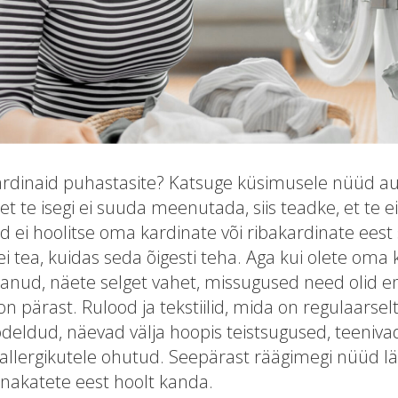
 kardinaid puhastasite? Katsuge küsimusele nüüd aus
et te isegi ei suuda meenutada, siis teadke, et te ei
d ei hoolitse oma kardinate või ribakardinate eest s
ei tea, kuidas seda õigesti teha. Aga kui olete oma 
anud, näete selget vahet, missugused need olid e
 pärast. Rulood ja tekstiilid, mida on regulaarsel
deldud, näevad välja hoopis teistsugused, teeniv
a allergikutele ohutud. Seepärast räägimegi nüüd l
akatete eest hoolt kanda.