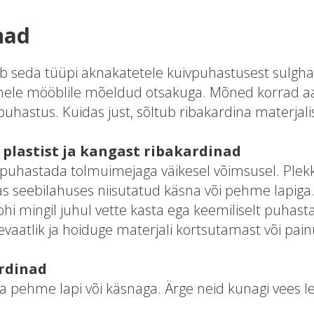
nad
isab seda tüüpi aknakatetele kuivpuhastusest sulghar
le mööblile mõeldud otsakuga. Mõned korrad aas
uhastus. Kuidas just, sõltub ribakardina materjalis
 plastist ja kangast ribakardinad
 puhastada tolmuimejaga väikesel võimsusel. Plek
 seebilahuses niisutatud käsna või pehme lapiga
tohi mingil juhul vette kasta ega keemiliselt puhast
vaatlik ja hoiduge materjali kortsutamast või pai
ardinad
a pehme lapi või käsnaga. Ärge neid kunagi vees l