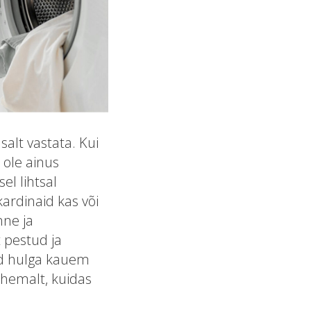
alt vastata. Kui
 ole ainus
el lihtsal
kardinaid kas või
nne ja
t pestud ja
ad hulga kauem
ähemalt, kuidas