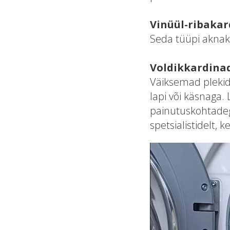
Vinüül-ribaka
Seda tüüpi aknak
Voldikkardina
Väiksemad plekid
lapi või käsnaga.
painutuskohtadeg
spetsialistidelt, 