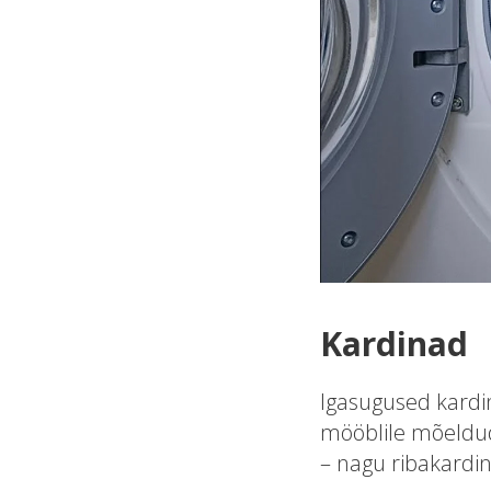
Kardinad
Igasugused kardi
mööblile mõeldu
– nagu ribakardina