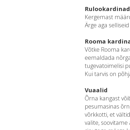
Rulookardinad
Kergemast määrdu
Ärge aga selliseid
Rooma kardin
Võtke Rooma kard
eemaldada nõrgas
tugevatoimelisi p
Kui tarvis on põh
Vuaalid
Õrna kangast võib
pesumasinas õrnp
võrkkotti, et vält
valite, soovitame