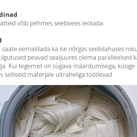
rdinad
atteid võib pehmes seebivees leotada.
d
 saate eemaldada ka ise nõrgas seebilahuses nii
 Liigutused peavad sealjuures olema paralleelsed 
a. Kui tegemist on sügava määrdumisega, küsige
kes selliseid materjale ultraheliga töötlevad