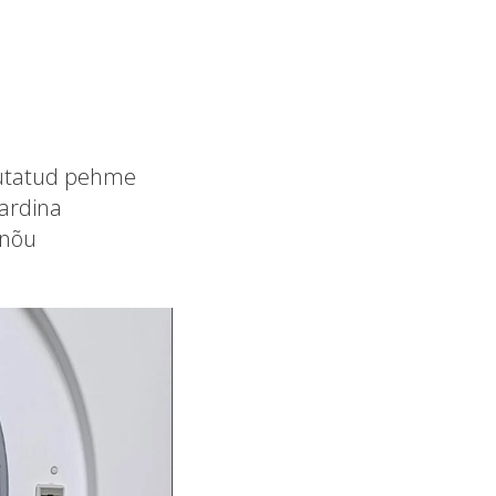
sutatud pehme
kardina
 nõu