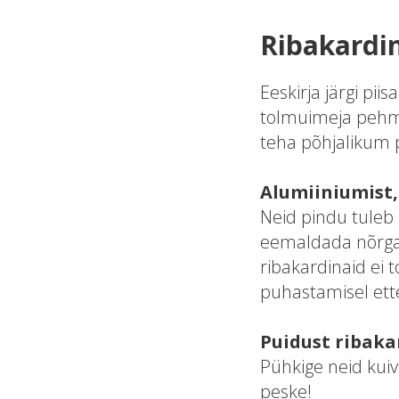
Ribakardi
Eeskirja järgi pi
tolmuimeja pehme
teha põhjalikum p
Alumiiniumist,
Neid pindu tuleb
eemaldada nõrgas
ribakardinaid ei 
puhastamisel ette
Puidust ribak
Pühkige neid kuiv
peske!