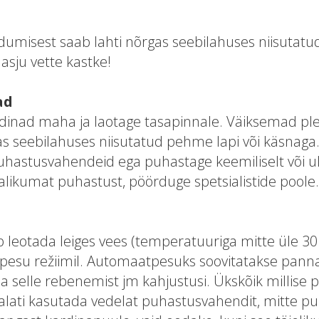
misest saab lahti nõrgas seebilahuses niisutatu
 asju vette kastke!
ad
inad maha ja laotage tasapinnale. Väiksemad ple
 seebilahuses niisutatud pehme lapi või käsnaga
uhastusvahendeid ega puhastage keemiliselt või ul
jalikumat puhastust, pöörduge spetsialistide poole.
 leotada leiges vees (temperatuuriga mitte üle 30 
esu režiimil. Automaatpesuks soovitatakse panna
ida selle rebenemist jm kahjustusi. Ükskõik millise p
 alati kasutada vedelat puhastusvahendit, mitte pul