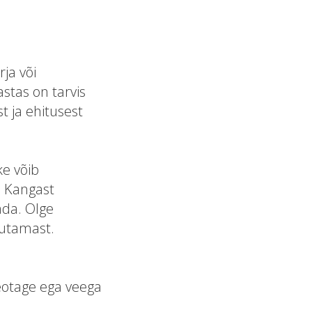
ja või
tas on tarvis
t ja ehitusest
ke võib
. Kangast
ada. Olge
nutamast.
eotage ega veega