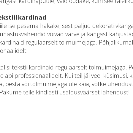
ngast kardinapuule, vaid oodake, kuni see täielik
ekstiilkardinad
ile ise pesema hakake, sest paljud dekoratiivkanga
Puhastusvahendid võivad värve ja kangast kahjust
tiilkardinaid regulaarselt tolmuimejaga. Põhjaliku
onaalidelt.
alisi tekstiilkardinaid regulaarselt tolmuimejaga. 
abi professionaalidelt. Kui teil jäi veel küsimusi, 
a, pesta või tolmuimejaga üle käia, võtke ühendus
Pakume teile kindlasti usaldusväärset lahendust!