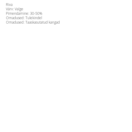
Riva
Värv: Valge
Pimendamine: 30-50%
Omadused: Tulekindel
Omadused: Taaskasutatud kangad