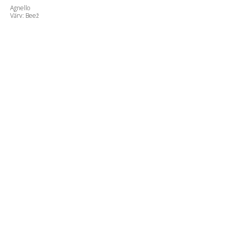
Agnello
Värv: Beež