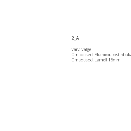
2_A
Värv: Valge
Omadused: Alumiiniumist ribak
Omadused: Lamell 16mm