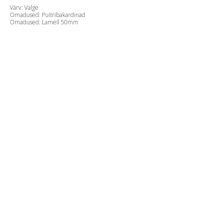
Värv: Valge
Omadused: Puitribakardinad
Omadused: Lamell 50mm