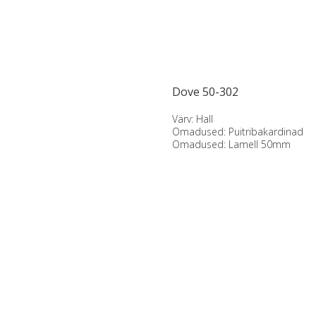
Dove 50-302
Värv: Hall
Omadused: Puitribakardinad
Omadused: Lamell 50mm